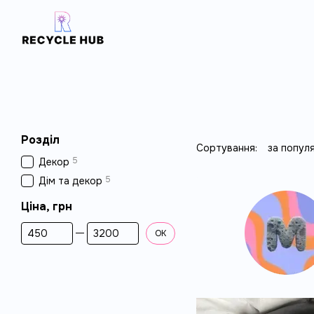
Перейти до основного контенту
Розділ
Сортування:
за попул
5
Декор
5
Дім та декор
Ціна, грн
Від Ціна, грн
До Ціна, грн
ОК