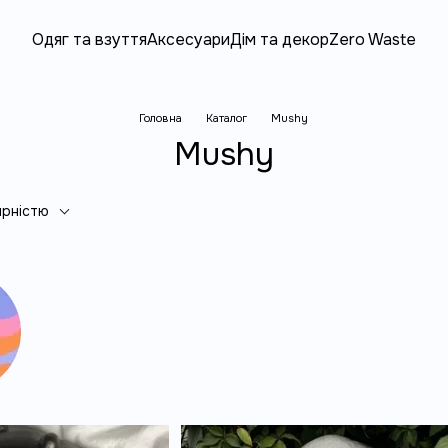
Одяг та взуття
Аксесуари
Дім та декор
Zero Waste
Головна
Каталог
Mushy
Mushy
ярністю